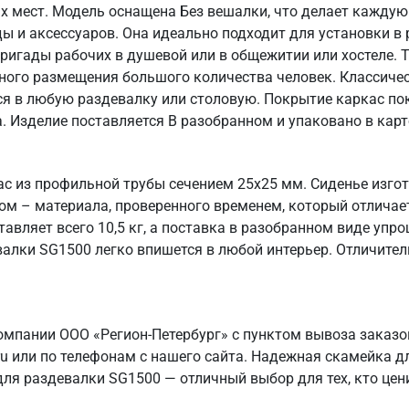
ых мест. Модель оснащена Без вешалки, что делает кажду
 и аксессуаров. Она идеально подходит для установки в 
бригады рабочих в душевой или в общежитии или хостеле. 
ого размещения большого количества человек. Классическ
тся в любую раздевалку или столовую. Покрытие каркас по
. Изделие поставляется В разобранном и упаковано в карт
ас из профильной трубы сечением 25х25 мм. Сиденье изг
ом – материала, проверенного временем, который отличае
тавляет всего 10,5 кг, а поставка в разобранном виде упр
лки SG1500 легко впишется в любой интерьер. Отличитель
омпании ООО «Регион-Петербург» с пунктом вывоза заказо
ru или по телефонам с нашего сайта. Надежная скамейка д
ля раздевалки SG1500 — отличный выбор для тех, кто цен