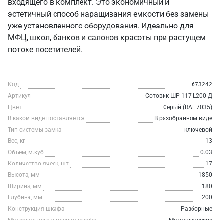
входящего в комплект. Это экономичный и
эстетичный способ наращивания емкости без замены
уже установленного оборудования. Идеально для
МФЦ, школ, банков и салонов красоты при растущем
потоке посетителей.
Код
673242
Артикул
Сотовик-ШР-117 L200-Д
Цвет
Серый (RAL 7035)
В каком виде поставляется
В разобранном виде
Тип системы замка
ключевой
Вес, кг
13
Объем, м.куб
0.03
Количество ячеек, шт
17
Высота, мм
1850
Ширина, мм
180
Глубина, мм
200
Конструкция шкафа
Разборные