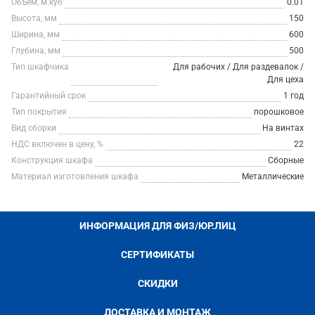
Объем, м.куб
0.01
Высота, мм
150
Ширина, мм
600
Глубина, мм
500
Тип шкафчика
Для рабочих / Для раздевалок /
Для цеха
Гарантийный срок
1 год
Тип покрытия
порошковое
Вид сборки
На винтах
НДС включен в цену, %
22
Конструкция шкафа
Сборные
Материал изготовления шкафа
Металлические
ИНФОРМАЦИЯ ДЛЯ ФИЗ/ЮР.ЛИЦ
СЕРТИФИКАТЫ
СКИДКИ
ДОСТАВКА И МОНТАЖ