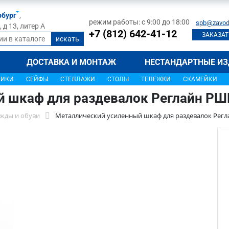
рбург
,
режим работы: с 9:00 до 18:00
spb@zavod
д 13, литер А
+7 (812) 642-41-12
ЗАКАЗАТ
ДОСТАВКА И МОНТАЖ
НЕСТАНДАРТНЫЕ ИЗ
ЩИКИ
СЕЙФЫ
СТЕЛЛАЖИ
СТОЛЫ
ТЕЛЕЖКИ
СКАМЕЙКИ
й шкаф для раздевалок Реглайн РШ
жды и обуви
Металлический усиленный шкаф для раздевалок Регл