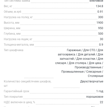
Тип системы замка
ключевой
Вес, кг
134.8
Объем, м.куб
0.91
Нагрузка на полку, кг
300
Высота, мм
1900
Ширина, мм
950
Глубина, мм
500
Нагрузка на ящик, кг
30
Толщина-металла, мм
0.9
Тип шкафчика
Гаражные / Для СТО / Для
автосервиса / Для деталей / Для
запчастей / Для оснастки / Для
слесаря / Для столяра / Для цеха /
Производственные /
Промышленные / Слесарные /
Столярные
Количество секций/ячеек шкафов,
Двухстворчатые
шт
Гарантийный срок
1 год
Тип покрытия
порошковое
НДС включен в цену, %
22