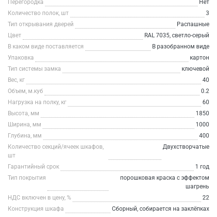
Перегородка
Нет
Количество полок, шт
3
Тип открывания дверей
Распашные
Цвет
RAL 7035, светло-серый
В каком виде поставляется
В разобранном виде
Упаковка
картон
Тип системы замка
ключевой
Вес, кг
40
Объем, м.куб
0.2
Нагрузка на полку, кг
60
Высота, мм
1850
Ширина, мм
1000
Глубина, мм
400
Количество секций/ячеек шкафов,
Двухстворчатые
шт
Гарантийный срок
1 год
Тип покрытия
порошковая краска с эффектом
шагрень
НДС включен в цену, %
22
Конструкция шкафа
Сборный, собирается на заклёпках