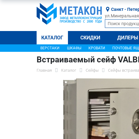
Санкт - Пете
ул.Минеральная, 
КАТАЛОГ
СКИДКИ
ДИЛЕРЫ
ВЕРСТАКИ
ШКАФЫ
КРОВАТИ
ПОЧТОВЫЕ Я
Встраиваемый сейф VALB
Главная
Каталог
Сейфы
Сейфы встраив