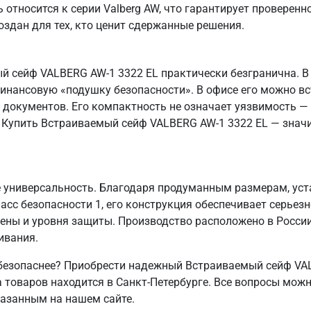
относится к серии Valberg AW, что гарантирует проверенно
здан для тех, кто ценит сдержанные решения.
 сейф VALBERG AW-1 3322 EL практически безгранична. В 
инансовую «подушку безопасности». В офисе его можно вст
документов. Его компактность не означает уязвимость —
 Купить Встраиваемый сейф VALBERG AW-1 3322 EL — значит
е универсальность. Благодаря продуманным размерам, ус
асс безопасности 1, его конструкция обеспечивает серьез
цены и уровня защиты. Производство расположено в России
ивания.
 безопаснее? Приобрести надежный Встраиваемый сейф VA
 товаров находится в Санкт‑Петербурге. Все вопросы можн
казанным на нашем сайте.