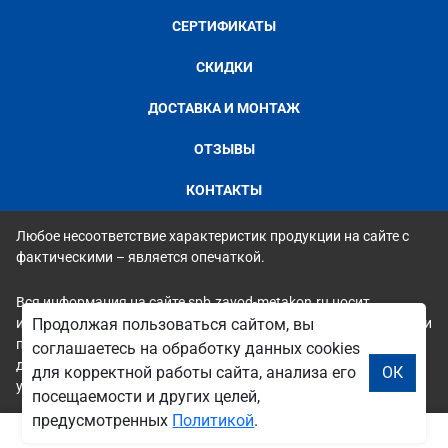
СЕРТИФИКАТЫ
СКИДКИ
ДОСТАВКА И МОНТАЖ
ОТЗЫВЫ
КОНТАКТЫ
Любое несоответствие характеристик продукции на сайте с
фактическими – является опечаткой.
Вся информация на сайте spb.zavod-metakon.ru носит
исключительно ознакомительный и справочный характер и ни
Продолжая пользоваться сайтом, вы
при каких условиях не является публичной офертой. Всю
соглашаетесь на обработку данных cookies
дополнительную информацию можно узнать по телефонам
для корректной работы сайта, анализа его
ОК
указанным на сайте.
посещаемости и других целей,
предусмотренных
Политикой
.