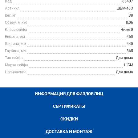
Код
65407
Артикул
ШБМ-46Э
Вес, кг
30
Объем, м.куб
0,06
Класс сейфа
Ниже 0
Высота, мм
460
Ширина, мм
440
Глубина, мм
365
Тип сейфа
Для дома
Марка сейфа
ШБМ
Назначение
Для дома
ИНФОРМАЦИЯ ДЛЯ ФИЗ/ЮР.ЛИЦ
СЕРТИФИКАТЫ
СКИДКИ
ДОСТАВКА И МОНТАЖ