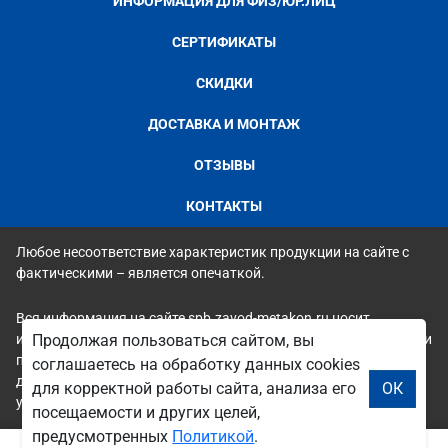
ИНФОРМАЦИЯ ДЛЯ ФИЗ/ЮР.ЛИЦ
СЕРТИФИКАТЫ
СКИДКИ
ДОСТАВКА И МОНТАЖ
ОТЗЫВЫ
КОНТАКТЫ
Любое несоответствие характеристик продукции на сайте с
фактическими – является опечаткой.
Вся информация на сайте spb.zavod-metakon.ru носит
исключительно ознакомительный и справочный характер и ни
Продолжая пользоваться сайтом, вы
при каких условиях не является публичной офертой. Всю
соглашаетесь на обработку данных cookies
дополнительную информацию можно узнать по телефонам
для корректной работы сайта, анализа его
ОК
указанным на сайте.
посещаемости и других целей,
предусмотренных
Политикой
.