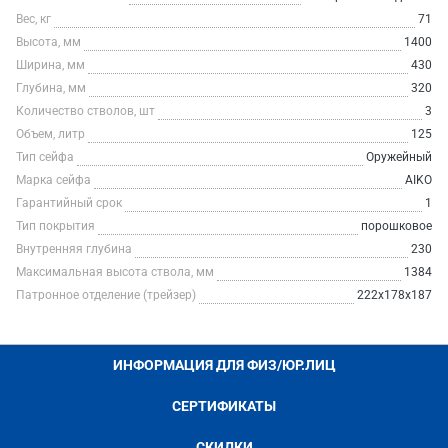
Вес, кг
71
Высота, мм
1400
Ширина, мм
430
Глубина, мм
320
Количество стволов, шт
3
Объем, литр
125
Тип сейфа
Оружейный
Марка сейфа
AIKO
Гарантийный срок
1
Тип покрытия
порошковое
Внутренняя глубина
230
Максимальная высота ствола, мм
1384
Патронное отделение (трейзер)
222x178x187
ИНФОРМАЦИЯ ДЛЯ ФИЗ/ЮР.ЛИЦ
СЕРТИФИКАТЫ
СКИДКИ