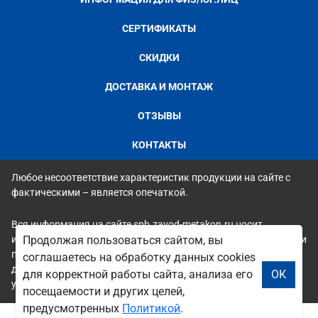
СЕРТИФИКАТЫ
СКИДКИ
ДОСТАВКА И МОНТАЖ
ОТЗЫВЫ
КОНТАКТЫ
Любое несоответствие характеристик продукции на сайте с
фактическими – является опечаткой.
Вся информация на сайте spb.zavod-metakon.ru носит
исключительно ознакомительный и справочный характер и ни
Продолжая пользоваться сайтом, вы
при каких условиях не является публичной офертой. Всю
соглашаетесь на обработку данных cookies
дополнительную информацию можно узнать по телефонам
для корректной работы сайта, анализа его
ОК
указанным на сайте.
посещаемости и других целей,
предусмотренных
Политикой
.