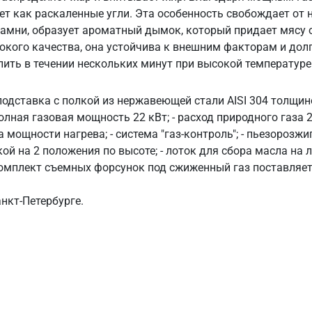
ет как раскаленные угли. Эта особенность свобождает от
амни, образует ароматный дымок, который придает мясу о
окого качества, она устойчива к внешним факторам и долг
ить в течении нескольких минут при высокой температуре
и подставка с полкой из нержавеющей стали AISI 304 толщи
лная газовая мощность 22 кВт; - расход природного газа 2,
вка мощности нагрева; - система "газ-контроль"; - пьезорозж
й на 2 положения по высоте; - лоток для сбора масла на 
комплект съемных форсунок под сжиженный газ поставляется
нкт‑Петербурге.