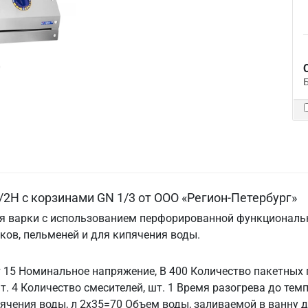
/2Н с корзинами GN 1/3 от ООО «Регион-Петербург»
я варки с использованием перфорированной функциональн
иков, пельменей и для кипячения воды.
15 Номинальное напряжение, В 400 Количество пакетных п
т. 4 Количество смесителей, шт. 1 Время разогрева до тем
ячения воды, л 2x35=70 Объем воды, заливаемой в ванну д