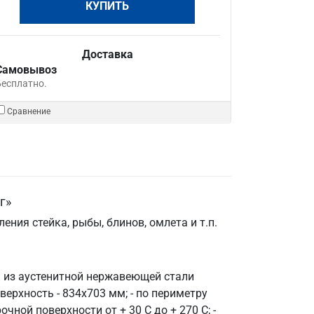
КУПИТЬ
Доставка
Самовывоз
Бесплатно.
Сравнение
г»
ния стейка, рыбы, блинов, омлета и т.п.
ти из аустенитной нержавеющей стали
верхность - 834х703 мм; - по периметру
ной поверхности от + 30 С до + 270 С; -