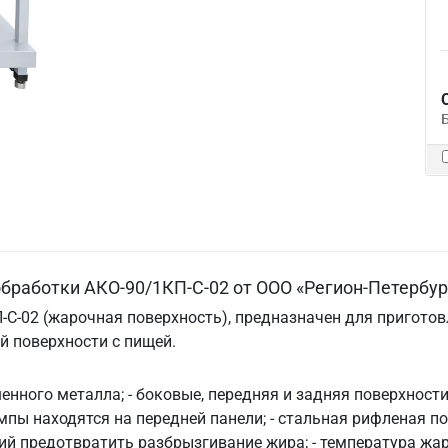
обработки АКО-90/1КП-С-02 от ООО «Регион-Петербур
С-02 (жарочная поверхность), предназначен для приготовле
й поверхности с пищей.
рашенного металла; - боковые, передняя и задняя поверхнос
ампы находятся на передней панели; - стальная рифленая по
й предотвратить разбрызгивание жира; - температура жароч