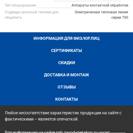
Тип оборудования
Аппараты контактной обработки
Подвиды кухонной техники для
Электрическая тепловая линия
общепита
серии 700
ИНФОРМАЦИЯ ДЛЯ ФИЗ/ЮР.ЛИЦ
СЕРТИФИКАТЫ
СКИДКИ
ДОСТАВКА И МОНТАЖ
ОТЗЫВЫ
КОНТАКТЫ
Любое несоответствие характеристик продукции на сайте с
фактическими – является опечаткой.
Вся информация на сайте spb.zavod-metakon.ru носит