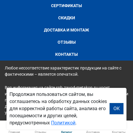
СЕРТИФИКАТЫ
СКИДКИ
ДОСТАВКА И МОНТАЖ
ОТЗЫВЫ
КОНТАКТЫ
Любое несоответствие характеристик продукции на сайте с
фактическими – является опечаткой.
Вся информация на сайте spb.zavod-metakon.ru носит
исключительно ознакомительный и справочный характер и ни
Продолжая пользоваться сайтом, вы
при каких условиях не является публичной офертой. Всю
соглашаетесь на обработку данных cookies
дополнительную информацию можно узнать по телефонам
для корректной работы сайта, анализа его
ОК
указанным на сайте.
посещаемости и других целей,
предусмотренных
Политикой
.
Главная
Отзывы
Каталог
Доставка
Контакты