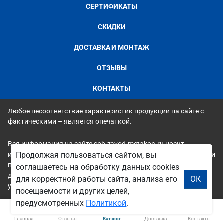
СЕРТИФИКАТЫ
СКИДКИ
ДОСТАВКА И МОНТАЖ
ОТЗЫВЫ
КОНТАКТЫ
Любое несоответствие характеристик продукции на сайте с
фактическими – является опечаткой.
Вся информация на сайте spb.zavod-metakon.ru носит
исключительно ознакомительный и справочный характер и ни
Продолжая пользоваться сайтом, вы
при каких условиях не является публичной офертой. Всю
соглашаетесь на обработку данных cookies
дополнительную информацию можно узнать по телефонам
для корректной работы сайта, анализа его
ОК
указанным на сайте.
посещаемости и других целей,
предусмотренных
Политикой
.
Главная
Отзывы
Каталог
Доставка
Контакты