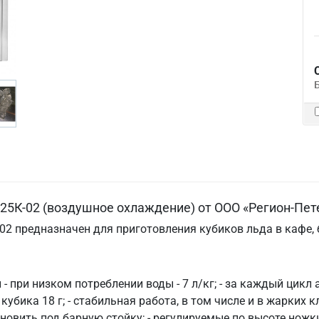
/25К-02 (воздушное охлаждение) от ООО «Регион-Пет
02 предназначен для приготовления кубиков льда в кафе, б
и - при низком потреблении воды - 7 л/кг; - за каждый цик
кубика 18 г; - стабильная работа, в том числе и в жарких 
ановить под барную стойку; - регулируемые по высоте н