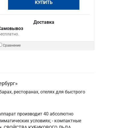
КУПИТЬ
Доставка
Самовывоз
Бесплатно.
Сравнение
ербург»
арах, ресторанах, отелях для быстрого
л аппарат производит 40 абсолютно
климатических условиях; - компактные
ожки. СВОЙСТВА КУБИКОВОГО ЛЬДА,