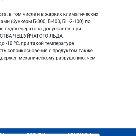
бота, в том числе и в жарких климатических
и (бункеры Б-300, Б-400, БН-2-100) по
ция льдогенератора допускается при
ВОЙСТВА ЧЕШУЙЧАТОГО ЛЬДА,
о -10 ºС, при такой температуре
сть соприкосновения с продуктом также
одвержен механическому разрушению, чем
АЖ
ОТЗЫВЫ
КОНТАКТЫ