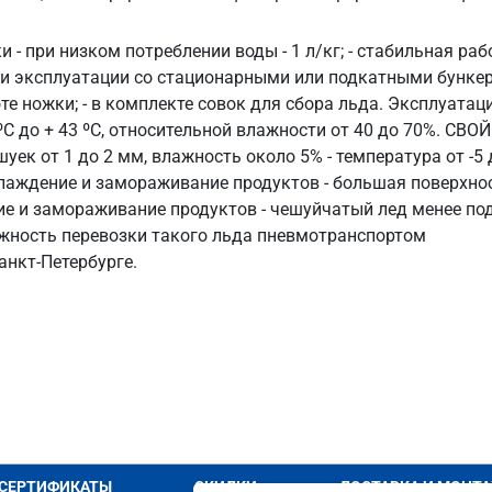
и - при низком потреблении воды - 1 л/кг; - стабильная ра
 и эксплуатации со стационарными или подкатными бункерам
те ножки; - в комплекте совок для сбора льда. Эксплуата
ºС до + 43 ºС, относительной влажности от 40 до 70%. С
 от 1 до 2 мм, влажность около 5% - температура от -5 д
лаждение и замораживание продуктов - большая поверхно
ие и замораживание продуктов - чешуйчатый лед менее п
ожность перевозки такого льда пневмотранспортом
анкт‑Петербурге.
СЕРТИФИКАТЫ
СКИДКИ
ДОСТАВКА И МОНТ