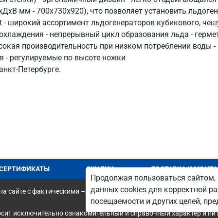
xДxВ мм - 700x730x920), что позволяет установить льдог
широкий ассортимент льдогенераторов кубикового, чешуй
 охлаждения - непрерывный цикл образования льда - герме
сокая производительность при низком потреблении воды - 
я - регулируемые по высоте ножки
анкт‑Петербурге.
СЕРТИФИКАТЫ
СКИДКИ
ДОСТАВКА И МОНТ
Продолжая пользоваться сайтом, 
данных cookies для корректной ра
а сайте с фактическими – является опечаткой.
посещаемости и других целей, п
осит исключительно ознакомительный и справочный характер и ни 