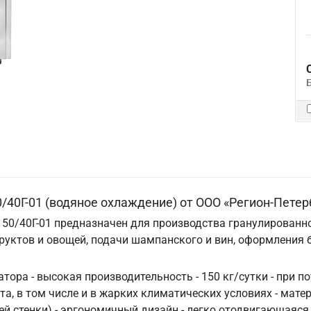
/40Г-01 (водяное охлаждение) от ООО «Регион-Петер
150/40Г-01 предназначен для производства гранулированн
уктов и овощей, подачи шампанского и вин, оформления бл
ора - высокая производительность - 150 кг/сутки - при по
та, в том числе и в жарких климатических условиях - мат
й стенки) - эргономичный дизайн - легко отодвигающаяся 