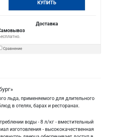
КУПИТЬ
Доставка
Самовывоз
Бесплатно.
Сравнение
бург»
ого льда, применяемого для длительного
юд в отелях, барах и ресторанах.
треблении воды - 8 л/кг - вместительный
ериал изготовления - высококачественная
вовнутрь дверца обеспечивает доступ в