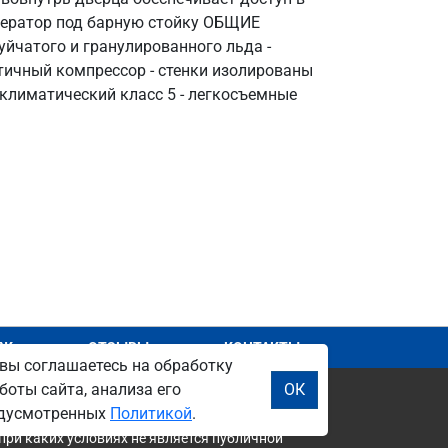
енератор под барную стойку ОБЩИЕ
чатого и гранулированного льда -
тичный компрессор - стенки изолированы
климатический класс 5 - легкосъемные
АЖ
ОТЗЫВЫ
КОНТАКТЫ
вы соглашаетесь на обработку
боты сайта, анализа его
ОК
редусмотренных
Политикой
.
при каких условиях не является публичной