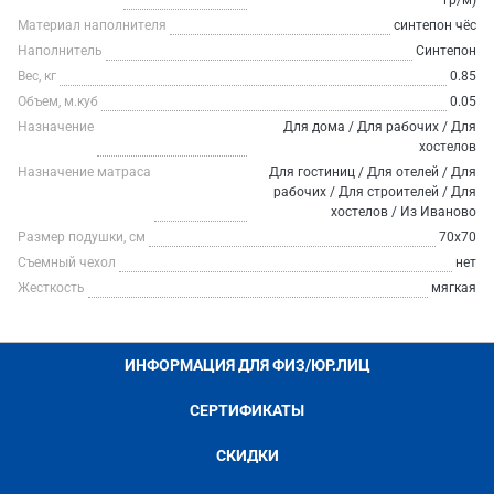
гр/м)
Материал наполнителя
синтепон чёс
Наполнитель
Синтепон
Вес, кг
0.85
Объем, м.куб
0.05
Назначение
Для дома / Для рабочих / Для
хостелов
Назначение матраса
Для гостиниц / Для отелей / Для
рабочих / Для строителей / Для
хостелов / Из Иваново
Размер подушки, см
70х70
Съемный чехол
нет
Жесткость
мягкая
ИНФОРМАЦИЯ ДЛЯ ФИЗ/ЮР.ЛИЦ
СЕРТИФИКАТЫ
СКИДКИ