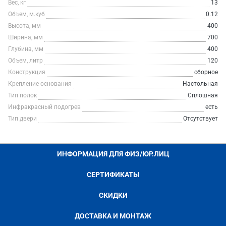
Вес, кг
13
Объем, м.куб
0.12
Высота, мм
400
Ширина, мм
700
Глубина, мм
400
Объем, литр
120
Конструкция
сборное
Крепление основания
Настольная
Тип полок
Сплошная
Инфракрасный подогрев
есть
Тип двери
Отсутствует
ИНФОРМАЦИЯ ДЛЯ ФИЗ/ЮР.ЛИЦ
СЕРТИФИКАТЫ
СКИДКИ
ДОСТАВКА И МОНТАЖ