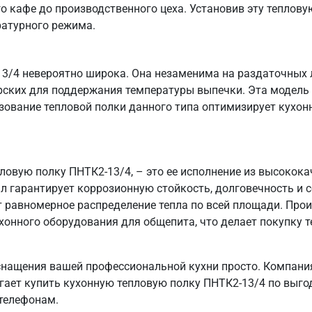
о кафе до производственного цеха. Установив эту тепловую
ратурного режима.
3/4 невероятно широка. Она незаменима на раздаточных л
ерских для поддержания температуры выпечки. Эта модель 
зование тепловой полки данного типа оптимизирует кухо
пловую полку ПНТК2-13/4, – это ее исполнение из высоко
ал гарантирует коррозионную стойкость, долговечность и
т равномерное распределение тепла по всей площади. Пр
хонного оборудования для общепита, что делает покупку т
нащения вашей профессиональной кухни просто. Компания
агает купить кухонную тепловую полку ПНТК2-13/4 по выго
 телефонам.