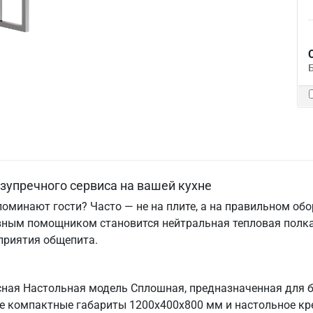
езупречного сервиса на вашей кухне
поминают гости? Часто — не на плите, а на правильном об
вным помощником становится нейтральная тепловая полка
приятия общепита.
сная Настольная модель Сплошная, предназначенная для 
Ее компактные габариты 1200х400х800 мм и настольное кр