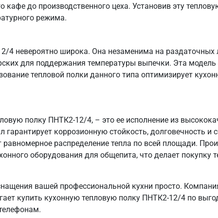
о кафе до производственного цеха. Установив эту тепловую
ратурного режима.
2/4 невероятно широка. Она незаменима на раздаточных л
ерских для поддержания температуры выпечки. Эта модель 
зование тепловой полки данного типа оптимизирует кухо
пловую полку ПНТК2-12/4, – это ее исполнение из высоко
ал гарантирует коррозионную стойкость, долговечность и
т равномерное распределение тепла по всей площади. Пр
хонного оборудования для общепита, что делает покупку т
нащения вашей профессиональной кухни просто. Компания
агает купить кухонную тепловую полку ПНТК2-12/4 по выго
 телефонам.