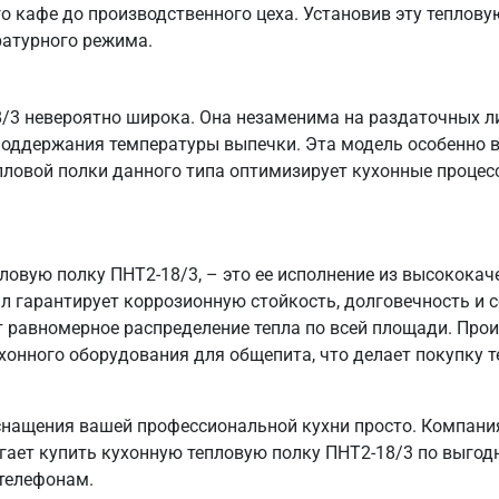
о кафе до производственного цеха. Установив эту тепловую
ратурного режима.
/3 невероятно широка. Она незаменима на раздаточных ли
 поддержания температуры выпечки. Эта модель особенно в
пловой полки данного типа оптимизирует кухонные проце
пловую полку ПНТ2-18/3, – это ее исполнение из высокок
ал гарантирует коррозионную стойкость, долговечность и
т равномерное распределение тепла по всей площади. Пр
хонного оборудования для общепита, что делает покупку т
нащения вашей профессиональной кухни просто. Компания
гает купить кухонную тепловую полку ПНТ2-18/3 по выгод
 телефонам.