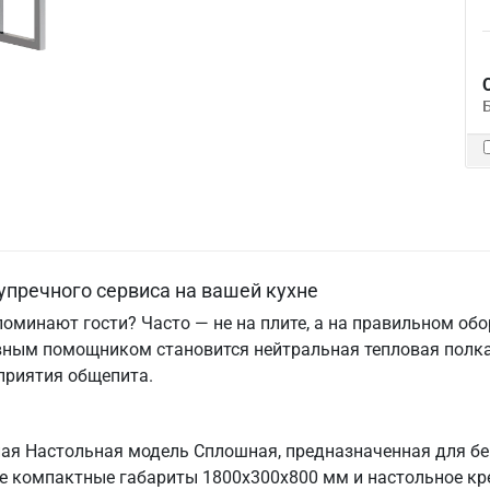
упречного сервиса на вашей кухне
поминают гости? Часто — не на плите, а на правильном об
вным помощником становится нейтральная тепловая полка
приятия общепита.
ная Настольная модель Сплошная, предназначенная для б
Ее компактные габариты 1800х300х800 мм и настольное кр