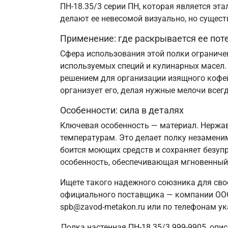
ПН-18.35/3 серии ПН, которая является эта
делают ее невесомой визуально, но сущест
Применение: где раскрывается ее пот
Сфера использования этой полки ограничен
используемых специй и кулинарных масел.
решением для организации изящного кофейн
организует его, делая нужные мелочи всегд
Особенности: сила в деталях
Ключевая особенность — материал. Нержав
температурам. Это делает полку незамени
боится моющих средств и сохраняет безупр
особенность, обеспечивающая мгновенный
Ищете такого надежного союзника для свое
официального поставщика — компании ООО 
spb@zavod-metakon.ru или по телефонам ук
Полка настенная ПН-18.35/3 999-9905, опи