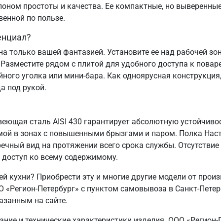
лоном простоты и качества. Ее компактные, но выверенные
венной по пользе.
енциал?
а только вашей фантазией. Установите ее над рабочей зо
 Разместите рядом с плитой для удобного доступа к пова
ого уголка или мини-бара. Как одноярусная конструкция,
а под рукой.
еющая сталь AISI 430 гарантирует абсолютную устойчивос
мой в зонах с повышенными брызгами и паром. Полка Нас
ечный вид на протяжении всего срока службы. Отсутствие
 доступ ко всему содержимому.
й кухни? Приобрести эту и многие другие модели от прои
«Регион-Петербург» с пунктом самовывоза в Санкт‑Петерб
азанным на сайте.
сание и технические характеристики изделия. ООО «Регион