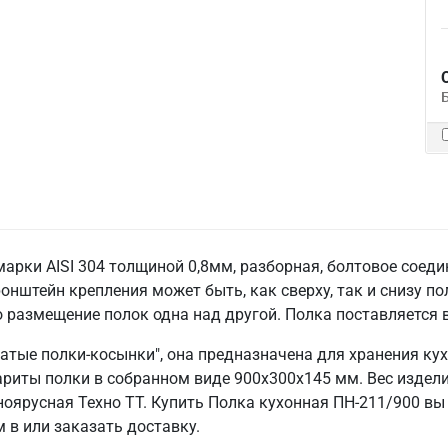
рки AISI 304 толщиной 0,8мм, разборная, болтовое соедин
нштейн крепления может быть, как сверху, так и снизу по
размещение полок одна над другой. Полка поставляется 
чатые полки-косынки", она предназначена для хранения ку
риты полки в собранном виде 900х300х145 мм. Вес издели
ноярусная Техно ТТ. Купить Полка кухонная ПН-211/900 в
 в или заказать доставку.