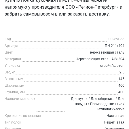
Купить Полка кухонная ПН-211/404 вы можете
напрямую у производителя ООО «Регион-Петербург» и
забрать самовывозом в или заказать доставку.
Код
333-62066
Артикул
ПН-211/404
Цвет
нержавеющая сталь
Материал
Нержавеющая сталь AISI 304
Упаковка
стрейч/картон
Вес, кг
2.5
Высота, мм
145
Ширина, мм
400
Глубина, мм
400
Назначение полок
Для кухни / Для общепита / Для
посуды / Производственные /
Технологические
Крепление основания
Настенная
Тип полок
Решетчатая