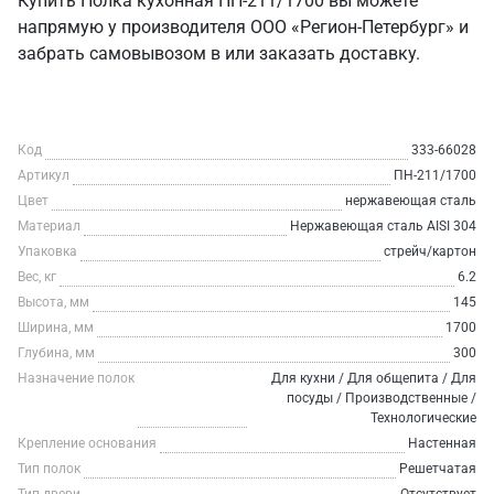
Купить Полка кухонная ПН-211/1700 вы можете
напрямую у производителя ООО «Регион-Петербург» и
забрать самовывозом в или заказать доставку.
Код
333-66028
Артикул
ПН-211/1700
Цвет
нержавеющая сталь
Материал
Нержавеющая сталь AISI 304
Упаковка
стрейч/картон
Вес, кг
6.2
Высота, мм
145
Ширина, мм
1700
Глубина, мм
300
Назначение полок
Для кухни / Для общепита / Для
посуды / Производственные /
Технологические
Крепление основания
Настенная
Тип полок
Решетчатая