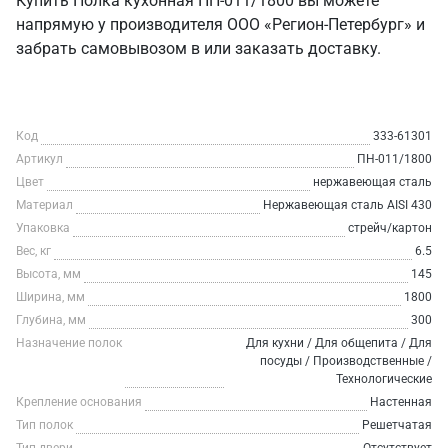
Купить Полка кухонная ПН-011/1800 вы можете
напрямую у производителя ООО «Регион-Петербург» и
забрать самовывозом в или заказать доставку.
Код
333-61301
Артикул
ПН-011/1800
Цвет
нержавеющая сталь
Материал
Нержавеющая сталь AISI 430
Упаковка
стрейч/картон
Вес, кг
6.5
Высота, мм
145
Ширина, мм
1800
Глубина, мм
300
Назначение полок
Для кухни / Для общепита / Для
посуды / Производственные /
Технологические
Крепление основания
Настенная
Тип полок
Решетчатая