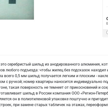
 это серебристый шильд из анодированного алюминия, кот
ов любого подъезда: чтобы жилец без подсказок находил 
а всего 0,5 мм шильд получается легким и плоским - накл
ом с ручкой; номер квартиры наносится индивидуально по
не, такая поверхность не темнеет от прикосновений и со
готавливает шильд в России компания ООО «Регион-Петербу
авляется он в полиэтиленовой упаковке поштучно и пригод
троек, при замене старых табличек на этажах, переоформл