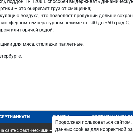
кг), поддон TR 1208 L способен выдерживать динамическую 
ртики – это оберегает груз от смещения;
куляцию воздуха, что позволяет продукции дольше сохран
тмосферном температурном режиме от -40 до +60 град.С;
ром или горячей водой;
щики для мяса, стеллажи паллетные.
тербурге.
СЕРТИФИКАТЫ
СКИДКИ
ДОСТАВКА И МОНТ
Продолжая пользоваться сайтом, 
данных cookies для корректной ра
а сайте с фактическими – является опечаткой.