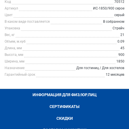
Код
70512
Артикул
ИС-1850/900 серое
Цвет
серый
В каком виде поставляется
В собранном
Упаковка
Стрейч
Вес, кг
21
Объем, м.куб
0.09
Длина, мм
45
Высота, мм
900
Ширина, мм
1850
Назначение
Для гостиниц / Для хостелов
Гарантийный срок
12 месяцев
ИНФОРМАЦИЯ ДЛЯ ФИЗ/ЮР.ЛИЦ
СЕРТИФИКАТЫ
СКИДКИ