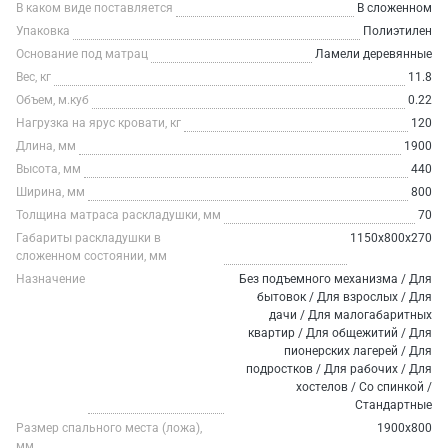
В каком виде поставляется
В сложенном
Упаковка
Полиэтилен
Основание под матрац
Ламели деревянные
Вес, кг
11.8
Объем, м.куб
0.22
Нагрузка на ярус кровати, кг
120
Длина, мм
1900
Высота, мм
440
Ширина, мм
800
Толщина матраса раскладушки, мм
70
Габариты раскладушки в
1150х800х270
сложенном состоянии, мм
Назначение
Без подъемного механизма / Для
бытовок / Для взрослых / Для
дачи / Для малогабаритных
квартир / Для общежитий / Для
пионерских лагерей / Для
подростков / Для рабочих / Для
хостелов / Со спинкой /
Стандартные
Размер спального места (ложа),
1900х800
мм