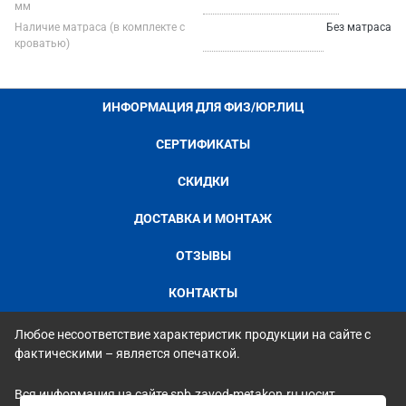
мм
Наличие матраса (в комплекте с
Без матраса
кроватью)
ИНФОРМАЦИЯ ДЛЯ ФИЗ/ЮР.ЛИЦ
СЕРТИФИКАТЫ
СКИДКИ
ДОСТАВКА И МОНТАЖ
ОТЗЫВЫ
КОНТАКТЫ
Любое несоответствие характеристик продукции на сайте с
фактическими – является опечаткой.
Вся информация на сайте spb.zavod-metakon.ru носит