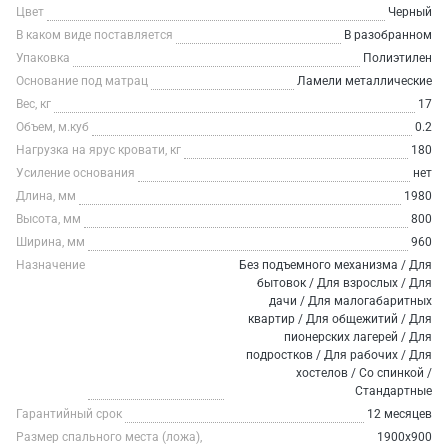
Цвет
Черный
В каком виде поставляется
В разобранном
Упаковка
Полиэтилен
Основание под матрац
Ламели металлические
Вес, кг
17
Объем, м.куб
0.2
Нагрузка на ярус кровати, кг
180
Усиление основания
нет
Длина, мм
1980
Высота, мм
800
Ширина, мм
960
Назначение
Без подъемного механизма / Для
бытовок / Для взрослых / Для
дачи / Для малогабаритных
квартир / Для общежитий / Для
пионерских лагерей / Для
подростков / Для рабочих / Для
хостелов / Со спинкой /
Стандартные
Гарантийный срок
12 месяцев
Размер спального места (ложа),
1900х900