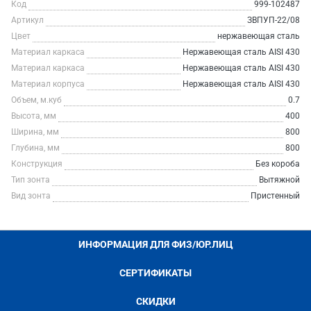
Код
999-102487
Артикул
ЗВПУП-22/08
Цвет
нержавеющая сталь
Материал каркаса
Нержавеющая сталь AISI 430
Материал каркаса
Нержавеющая сталь AISI 430
Материал корпуса
Нержавеющая сталь AISI 430
Объем, м.куб
0.7
Высота, мм
400
Ширина, мм
800
Глубина, мм
800
Конструкция
Без короба
Тип зонта
Вытяжной
Вид зонта
Пристенный
ИНФОРМАЦИЯ ДЛЯ ФИЗ/ЮР.ЛИЦ
СЕРТИФИКАТЫ
СКИДКИ