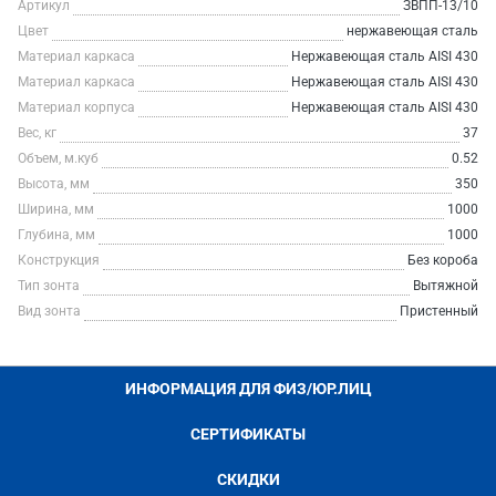
Артикул
ЗВПП-13/10
Цвет
нержавеющая сталь
Материал каркаса
Нержавеющая сталь AISI 430
Материал каркаса
Нержавеющая сталь AISI 430
Материал корпуса
Нержавеющая сталь AISI 430
Вес, кг
37
Объем, м.куб
0.52
Высота, мм
350
Ширина, мм
1000
Глубина, мм
1000
Конструкция
Без короба
Тип зонта
Вытяжной
Вид зонта
Пристенный
ИНФОРМАЦИЯ ДЛЯ ФИЗ/ЮР.ЛИЦ
СЕРТИФИКАТЫ
СКИДКИ