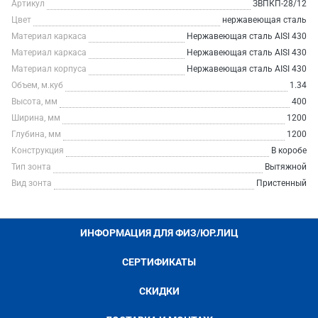
Артикул
ЗВПКП-28/12
Цвет
нержавеющая сталь
Материал каркаса
Нержавеющая сталь AISI 430
Материал каркаса
Нержавеющая сталь AISI 430
Материал корпуса
Нержавеющая сталь AISI 430
Объем, м.куб
1.34
Высота, мм
400
Ширина, мм
1200
Глубина, мм
1200
Конструкция
В коробе
Тип зонта
Вытяжной
Вид зонта
Пристенный
ИНФОРМАЦИЯ ДЛЯ ФИЗ/ЮР.ЛИЦ
СЕРТИФИКАТЫ
СКИДКИ