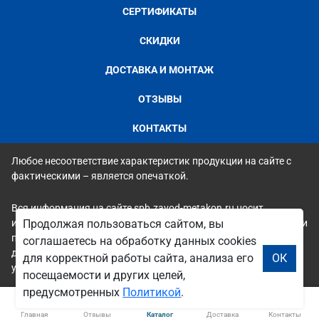
СЕРТИФИКАТЫ
СКИДКИ
ДОСТАВКА И МОНТАЖ
ОТЗЫВЫ
КОНТАКТЫ
Любое несоответствие характеристик продукции на сайте с
фактическими – является опечаткой.
Вся информация на сайте spb.zavod-metakon.ru носит
исключительно ознакомительный и справочный характер и ни
Продолжая пользоваться сайтом, вы
при каких условиях не является публичной офертой. Всю
соглашаетесь на обработку данных cookies
дополнительную информацию можно узнать по телефонам
для корректной работы сайта, анализа его
ОК
указанным на сайте.
посещаемости и других целей,
предусмотренных
Политикой
.
Главная
Отзывы
Каталог
Доставка
Контакты