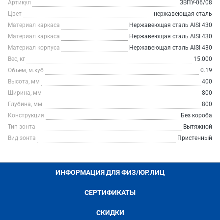
Артикул
ЗВПУ-06/08
Цвет
нержавеющая сталь
Материал каркаса
Нержавеющая сталь AISI 430
Материал каркаса
Нержавеющая сталь AISI 430
Материал корпуса
Нержавеющая сталь AISI 430
Вес, кг
15.000
Объем, м.куб
0.19
Высота, мм
400
Ширина, мм
800
Глубина, мм
800
Конструкция
Без короба
Тип зонта
Вытяжной
Вид зонта
Пристенный
ИНФОРМАЦИЯ ДЛЯ ФИЗ/ЮР.ЛИЦ
СЕРТИФИКАТЫ
СКИДКИ