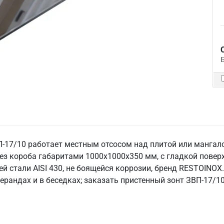
17/10 работает местным отсосом над плитой или мангало
ез короба габаритами 1000х1000х350 мм, с гладкой повер
 стали AISI 430, не боящейся коррозии, бренд RESTOINOX
верандах и в беседках; заказать пристенный зонт ЗВП-17/10