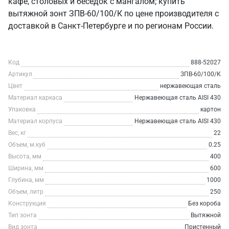
кафе, столовых и беседок с мангалом; купить
вытяжной зонт ЗПВ-60/100/К по цене производителя с
доставкой в Санкт‑Петербурге и по регионам России.
Код
888-52027
Артикул
ЗПВ-60/100/К
Цвет
нержавеющая сталь
Материал каркаса
Нержавеющая сталь AISI 430
Упаковка
картон
Материал корпуса
Нержавеющая сталь AISI 430
Вес, кг
22
Объем, м.куб
0.25
Высота, мм
400
Ширина, мм
600
Глубина, мм
1000
Объем, литр
250
Конструкция
Без короба
Тип зонта
Вытяжной
Вид зонта
Пристенный