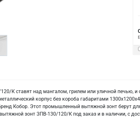
20/К ставят над мангалом, грилем или уличной печью, и о
металлический корпус без короба габаритами 1300х1200х4
 бренд Кобор. Этот промышленный вытяжной зонт берут для
вытяжной зонт ЗПВ-130/120/К под заказ и в наличии, с до