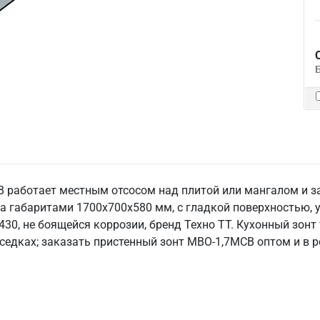
 работает местным отсосом над плитой или мангалом и за
а габаритами 1700х700х580 мм, с гладкой поверхностью, 
30, не боящейся коррозии, бренд Техно ТТ. Кухонный зонт
еседках; заказать пристенный зонт МВО-1,7МСВ оптом и в р