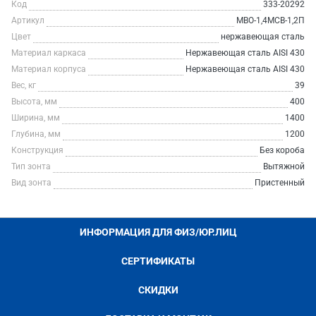
Код
333-20292
Артикул
МВО-1,4МСВ-1,2П
Цвет
нержавеющая сталь
Материал каркаса
Нержавеющая сталь AISI 430
Материал корпуса
Нержавеющая сталь AISI 430
Вес, кг
39
Высота, мм
400
Ширина, мм
1400
Глубина, мм
1200
Конструкция
Без короба
Тип зонта
Вытяжной
Вид зонта
Пристенный
ИНФОРМАЦИЯ ДЛЯ ФИЗ/ЮР.ЛИЦ
СЕРТИФИКАТЫ
СКИДКИ