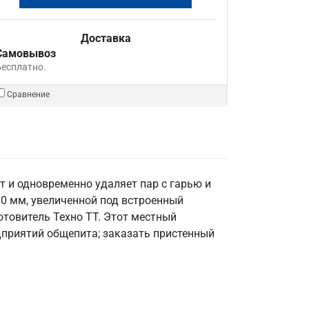
Доставка
Самовывоз
Бесплатно.
Сравнение
 и одновременно удаляет пар с гарью и
80 мм, увеличенной под встроенный
готовитель Техно ТТ. Этот местный
едприятий общепита; заказать пристенный