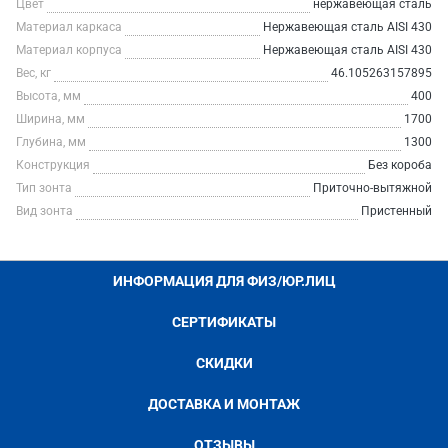
Цвет
нержавеющая сталь
Материал каркаса
Нержавеющая сталь AISI 430
Материал корпуса
Нержавеющая сталь AISI 430
Вес, кг
46.105263157895
Высота, мм
400
Ширина, мм
1700
Глубина, мм
1300
Конструкция
Без короба
Тип зонта
Приточно-вытяжной
Вид зонта
Пристенный
ИНФОРМАЦИЯ ДЛЯ ФИЗ/ЮР.ЛИЦ
СЕРТИФИКАТЫ
СКИДКИ
ДОСТАВКА И МОНТАЖ
ОТЗЫВЫ