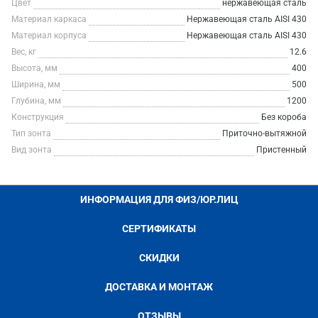
Цвет
нержавеющая сталь
Материал каркаса
Нержавеющая сталь AISI 430
Материал корпуса
Нержавеющая сталь AISI 430
Вес, кг
12.6
Высота, мм
400
Ширина, мм
500
Глубина, мм
1200
Конструкция
Без короба
Тип зонта
Приточно-вытяжной
Вид зонта
Пристенный
ИНФОРМАЦИЯ ДЛЯ ФИЗ/ЮР.ЛИЦ
СЕРТИФИКАТЫ
СКИДКИ
ДОСТАВКА И МОНТАЖ
ОТЗЫВЫ