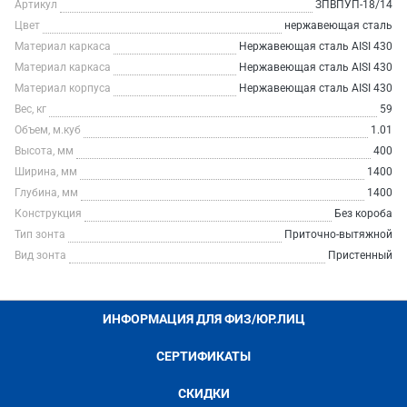
Артикул
ЗПВПУП-18/14
Цвет
нержавеющая сталь
Материал каркаса
Нержавеющая сталь AISI 430
Материал каркаса
Нержавеющая сталь AISI 430
Материал корпуса
Нержавеющая сталь AISI 430
Вес, кг
59
Объем, м.куб
1.01
Высота, мм
400
Ширина, мм
1400
Глубина, мм
1400
Конструкция
Без короба
Тип зонта
Приточно-вытяжной
Вид зонта
Пристенный
ИНФОРМАЦИЯ ДЛЯ ФИЗ/ЮР.ЛИЦ
СЕРТИФИКАТЫ
СКИДКИ